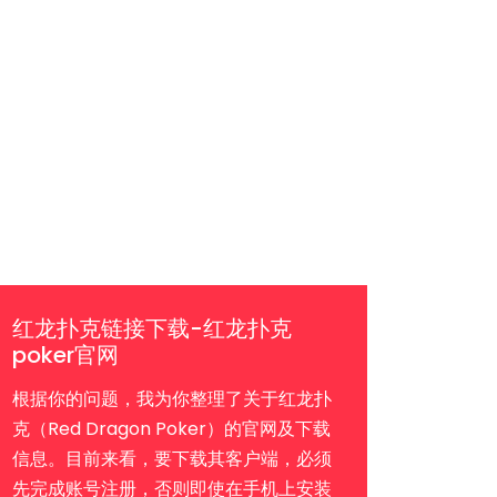
全民农场扑克牌抽红龙,全民农场
扑克牌怎么获得
您好！您提到了“全民农场”中的扑克牌
和“红龙”，这是一个非常经典的游戏内活
动。下面我为您详细解答如何获得扑克
牌，以及关于抽“红龙”的详细信息。 全民
农场扑克牌的主要获取途径 扑克牌是游
戏内一个周期性活...
红龙扑克链接下载-红龙扑克
poker官网
根据你的问题，我为你整理了关于红龙扑
克（Red Dragon Poker）的官网及下载
信息。目前来看，要下载其客户端，必须
先完成账号注册，否则即使在手机上安装