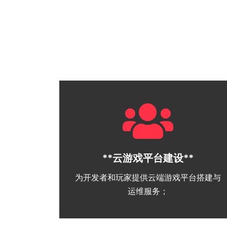
**云游戏平台建设**
为开发者和玩家提供云端游戏平台搭建与
运维服务；